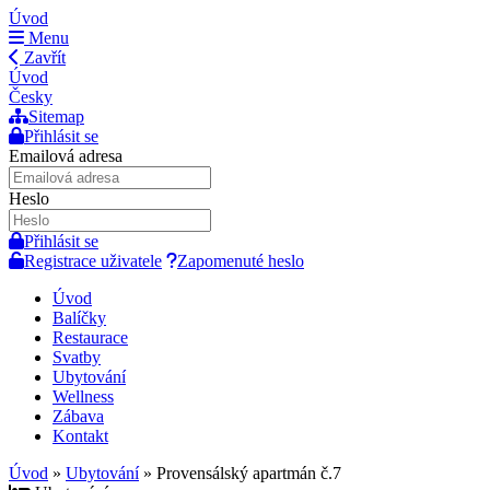
Úvod
Menu
Zavřít
Úvod
Česky
Sitemap
Přihlásit se
Emailová adresa
Heslo
Přihlásit se
Registrace uživatele
Zapomenuté heslo
Úvod
Balíčky
Restaurace
Svatby
Ubytování
Wellness
Zábava
Kontakt
Úvod
»
Ubytování
»
Provensálský apartmán č.7