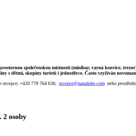
prostornou společenskou místností (minibar, varná konvice, trezo
y s dětmi, skupiny turistů i jednotlivce. Často vzyžíván novomanž
recepce:
+420 778 764 630
,
recepce@napalube.com
nebo prostředni
. 2 osoby