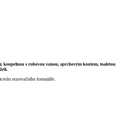
r); koupelnou s rohovou vanou, sprchovým koutem, toaletou
eli.
ctvím rezervačního formuláře.