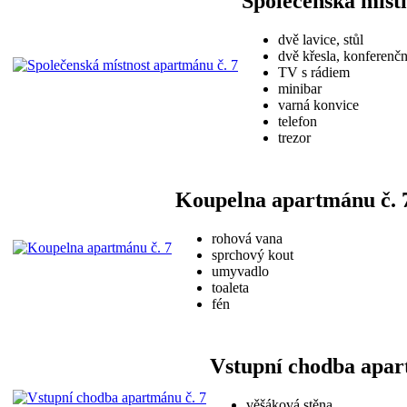
Společenská míst
dvě lavice, stůl
dvě křesla, konferenčn
TV s rádiem
minibar
varná konvice
telefon
trezor
Koupelna apartmánu č. 
rohová vana
sprchový kout
umyvadlo
toaleta
fén
Vstupní chodba apar
věšáková stěna