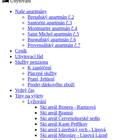
Ubytování
Naše apartmány
Bretaňský apartmán č.2
Santorini apartmán č.3
Montmartre apartmán č.4
Saint Michel apartmán č.5
Burguňský apartmán č.6
Provensálský apartmán č.7
Ceník
Ubytovací řád
Služby penzionu
K zapůjčení
Placené služby
Praní, žehlení
Prodej dárkového zboží
Volný čas
Tipy na výlety
Lyžování
Ski areál Bonera - Ramzová
Ski areál Branná
Ski areál Červenohorské sedlo
Ski areál Kaste Petříkov
Ski areál Lázeňský vrch - Lipová
Ski areál Miroslav - Lipová Lázně