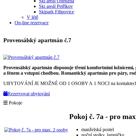
Ski areál Ostružná
Ski areál Petříkov
Skipark Filipovice
V létě
On-line rezervace
Provensálský apartmán č.7
Provensálský apartmán disponuje třemi komfortními ložnicemi, 
a fénem a vstupní chodbou. Romantický apartmán pro páry, rodin
UBYTOVÁNÍ JE MOŽNÉ OD 1 OSOBY A 1 NOCI na kontaktech 
Rezervovat ubytování
Pokoje
Pokoj č. 7a - pro max
manželská postel
noční stolky, lampičky