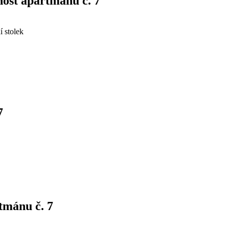
nost apartmánu č. 7
í stolek
7
tmánu č. 7