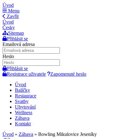
Úvod
Menu
Zavřít
Úvod
Česky
Sitemap
Přihlásit se
Emailová adresa
Heslo
Přihlásit se
Registrace uživatele
Zapomenuté heslo
Úvod
Balíčky
Restaurace
Svatby
Ubytování
Wellness
Zábava
Kontakt
Úvod
»
Zábava
»
Bowling Mikulovice Jeseníky