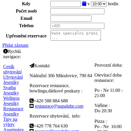
Kdy
v
hodin
Počet osob
Email
Telefon
Upřesnění rezervace
Přidat záznam
Rychlá
navigace:
Provozní doba:
Kontakt:
Ceník
ubytování
Otevírací doba
Nádražní 306 Mikulovice, 790 84
Ubytování
restaurace:
Jeseníky
Rezervace restaurace,
Svatba
Po - Ne 11:00 -
bowlingu,dárkové poukazy :
Jeseníky
21:00
Wellness
+420 588 884 688
Jeseníky
Vaříme :
restaurace@napalube.com
Restaurace
Do 20:30
Jeseníky
Rezervace ubytování, info:
Tipy na
Pizza :
výlety
+420 778 764 630
Po - Ne 16:00
Apartmány