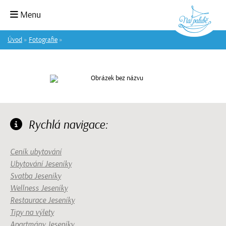
Úvod
Menu
Úvod
»
Fotografie
»
Rychlá navigace:
Ceník ubytování
Ubytování Jeseníky
Svatba Jeseníky
Wellness Jeseníky
Restaurace Jeseníky
Tipy na výlety
Apartmány Jeseníky